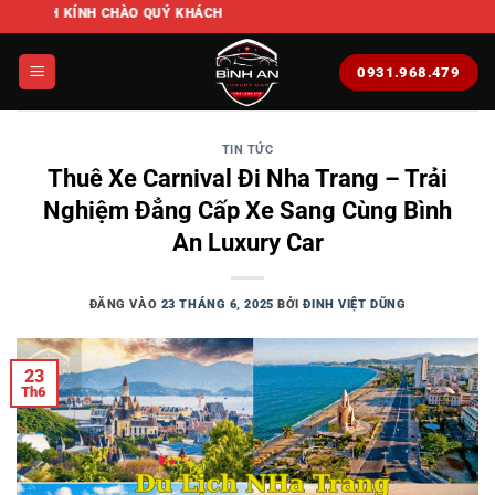
Bỏ
NH CHÀO QUÝ KHÁCH
qua
nội
0931.968.479
dung
TIN TỨC
Thuê Xe Carnival Đi Nha Trang – Trải
Nghiệm Đẳng Cấp Xe Sang Cùng Bình
An Luxury Car
ĐĂNG VÀO
23 THÁNG 6, 2025
BỞI
ĐINH VIỆT DŨNG
23
Th6