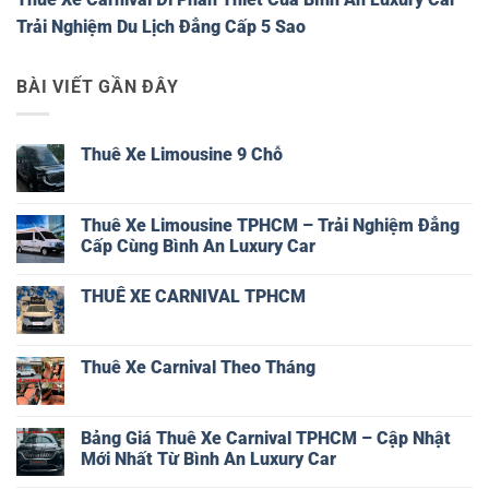
Trải Nghiệm Du Lịch Đẳng Cấp 5 Sao
BÀI VIẾT GẦN ĐÂY
Thuê Xe Limousine 9 Chỗ
Không
có
bình
luận
Thuê Xe Limousine TPHCM – Trải Nghiệm Đẳng
ở
Cấp Cùng Bình An Luxury Car
Thuê
Xe
Không
Limousine
có
9
THUÊ XE CARNIVAL TPHCM
bình
Chỗ
luận
Không
ở
có
Thuê
bình
Xe
luận
Thuê Xe Carnival Theo Tháng
Limousine
ở
TPHCM
THUÊ
Không
–
XE
có
Trải
CARNIVAL
bình
Nghiệm
TPHCM
luận
Bảng Giá Thuê Xe Carnival TPHCM – Cập Nhật
Đẳng
ở
Cấp
Mới Nhất Từ Bình An Luxury Car
Thuê
Cùng
Xe
Bình
Không
Carnival