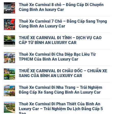
An
có
Theo
Thuê Xe Carnival 8 chỗ – Đẳng Cấp Di Chuyển
Luxury
bình
Tháng
Car
luận
Cùng Bình An luxury Car
ở
Bảng
Không
Giá
có
Thuê Xe Carnival 7 Chỗ – Đẳng Cấp Sang Trọng
Thuê
bình
Xe
luận
Cùng Bình An Luxury Car
Carnival
ở
TPHCM
Thuê
Không
–
Xe
có
THUÊ XE CARNIVAL ĐI TỈNH – DỊCH VỤ CAO
Cập
Carnival
bình
Nhật
8
luận
CẤP TỪ BÌNH AN LUXURY CAR
Mới
chỗ
ở
Nhất
–
Thuê
Không
Từ
Đẳng
Xe
có
Thuê Xe Carnival Đi Cha Diệp Bạc Liêu Từ
Bình
Cấp
Carnival
bình
An
Di
7
luận
TPHCM Của Bình An Luxury Car
Luxury
Chuyển
Chỗ
ở
Car
Cùng
–
THUÊ
Không
Bình
Đẳng
XE
có
THUÊ XE CARNIVAL ĐI CHÂU ĐỐC – CHUẨN XE
An
Cấp
CARNIVAL
bình
luxury
Sang
ĐI
luận
SANG CỦA BÌNH AN LUXURY CAR
Car
Trọng
TỈNH
ở
Cùng
–
Thuê
Không
Bình
DỊCH
Xe
có
Thuê Xe Carnival Đi Nha Trang – Trải Nghiệm
An
VỤ
Carnival
bình
Luxury
CAO
Đi
luận
Đẳng Cấp Xe Sang Cùng Bình An Luxury Car
Car
CẤP
Cha
ở
TỪ
Diệp
THUÊ
Không
BÌNH
Bạc
XE
có
Thuê Xe Carnival Đi Phan Thiết Của Bình An
AN
Liêu
CARNIVAL
bình
LUXURY
Từ
ĐI
luận
Luxury Car – Trải Nghiệm Du Lịch Đẳng Cấp 5
CAR
TPHCM
CHÂU
ở
Sao
Của
ĐỐC
Thuê