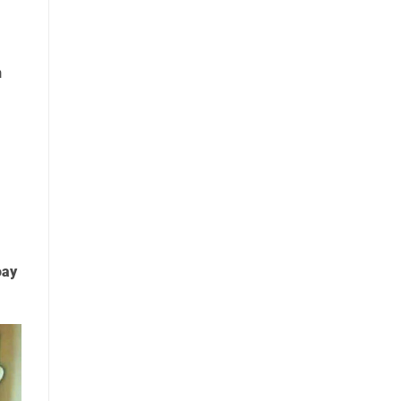
n
oay