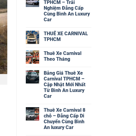
luận
TPHCM – Trải
ở
Nghiệm Đẳng Cấp
Thuê
Xe
Cùng Bình An Luxury
Limousine
Car
9
Chỗ
Không
có
THUÊ XE CARNIVAL
bình
luận
TPHCM
ở
Thuê
Không
Xe
có
Thuê Xe Carnival
Limousine
bình
TPHCM
luận
Theo Tháng
–
ở
Trải
THUÊ
Không
Nghiệm
XE
có
Bảng Giá Thuê Xe
Đẳng
CARNIVAL
bình
Cấp
TPHCM
luận
Carnival TPHCM –
Cùng
ở
Cập Nhật Mới Nhất
Bình
Thuê
An
Xe
Từ Bình An Luxury
Luxury
Carnival
Car
Car
Theo
Tháng
Không
có
Thuê Xe Carnival 8
bình
luận
chỗ – Đẳng Cấp Di
ở
Chuyển Cùng Bình
Bảng
Giá
An luxury Car
Thuê
Xe
Không