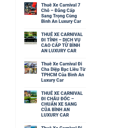
Carnival
có
Thuê Xe Carnival 7
TPHCM
bình
–
luận
Chỗ – Đẳng Cấp
ở
Cập
Sang Trọng Cùng
Thuê
Nhật
Xe
Mới
Bình An Luxury Car
Carnival
Nhất
8
Không
Từ
chỗ
có
Bình
THUÊ XE CARNIVAL
–
bình
An
Đẳng
luận
Luxury
ĐI TỈNH – DỊCH VỤ
ở
Cấp
Car
CAO CẤP TỪ BÌNH
Thuê
Di
Xe
Chuyển
AN LUXURY CAR
Carnival
Cùng
7
Không
Bình
Chỗ
có
An
Thuê Xe Carnival Đi
–
bình
luxury
Đẳng
luận
Car
Cha Diệp Bạc Liêu Từ
ở
Cấp
TPHCM Của Bình An
THUÊ
Sang
XE
Trọng
Luxury Car
CARNIVAL
Cùng
ĐI
Không
Bình
TỈNH
có
An
THUÊ XE CARNIVAL
–
bình
Luxury
DỊCH
luận
Car
ĐI CHÂU ĐỐC –
ở
VỤ
CHUẨN XE SANG
Thuê
CAO
Xe
CẤP
CỦA BÌNH AN
Carnival
TỪ
LUXURY CAR
Đi
BÌNH
Cha
AN
Không
Diệp
LUXURY
có
Bạc
CAR