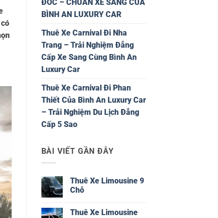
ĐỐC – CHUẨN XE SANG CỦA
e
BÌNH AN LUXURY CAR
 có
Thuê Xe Carnival Đi Nha
họn
Trang – Trải Nghiệm Đẳng
Cấp Xe Sang Cùng Bình An
Luxury Car
Thuê Xe Carnival Đi Phan
Thiết Của Bình An Luxury Car
– Trải Nghiệm Du Lịch Đẳng
Cấp 5 Sao
BÀI VIẾT GẦN ĐÂY
Thuê Xe Limousine 9
Chỗ
Không
có
Thuê Xe Limousine
bình