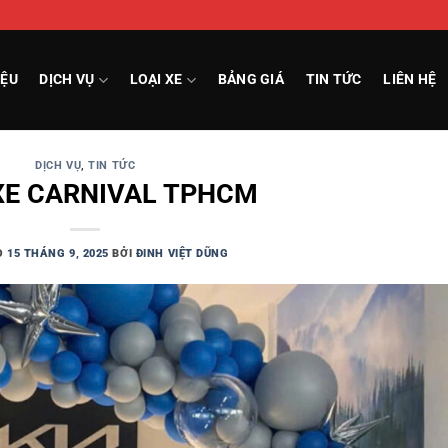
IỆU
DỊCH VỤ
LOẠI XE
BẢNG GIÁ
TIN TỨC
LIÊN HỆ
DỊCH VỤ
,
TIN TỨC
XE CARNIVAL TPHCM
O
15 THÁNG 9, 2025
BỞI
ĐINH VIỆT DŨNG