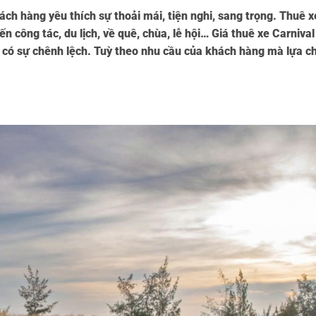
ch hàng yêu thích sự thoải mái, tiện nghi, sang trọng. Thuê x
n công tác, du lịch, về quê, chùa, lễ hội… Giá thuê xe Carnival
ng có sự chênh lệch. Tuỳ theo nhu cầu của khách hàng mà lựa c